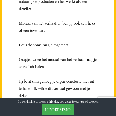
natuurlijke producten en het werkt als een
tierelier.
Moraal van het verhaal…. ben jij ook een heks
of een tovenaar?
Let’s do some magic together!
Grapje….nee het moraal van het verhaal mag je
er zelf uit halen.
Jij bent slim genoeg je eigen conclusie hier uit
te halen. Ik wilde dit verhaal gewoon met je
delen.
By continuing to browse this site, you agree to our
use of cookies
.
P.S: Ben ik in staat geweest om je te laten
I UNDERSTAND